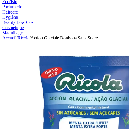
Eco/Bio
Parfumerie
Haircare
Hygiène
Beauty Low Cost
Cosmétique
Maquillage
Accueil
/
Ricola
/
Action Glaciale Bonbons Sans Sucre