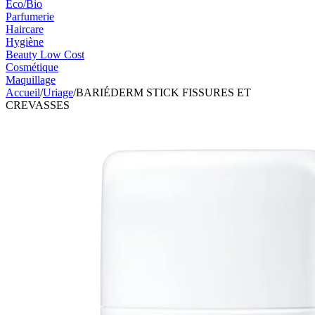
Eco/Bio
Parfumerie
Haircare
Hygiène
Beauty Low Cost
Cosmétique
Maquillage
Accueil
/
Uriage
/
BARIÉDERM STICK FISSURES ET
CREVASSES