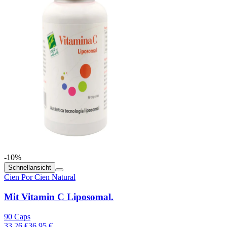
-10%
Schnellansicht
Cien Por Cien Natural
Mit Vitamin C Liposomal.
90 Caps
33.26 €
36.95 €