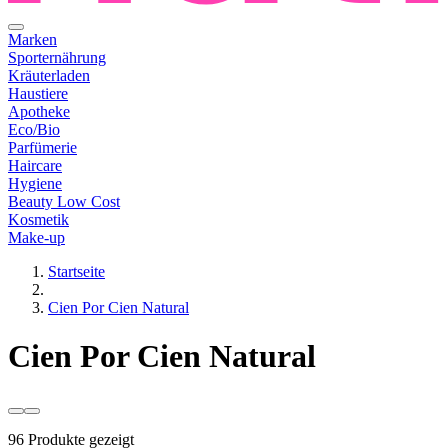
Marken
Sporternährung
Kräuterladen
Haustiere
Apotheke
Eco/Bio
Parfümerie
Haircare
Hygiene
Beauty Low Cost
Kosmetik
Make-up
Startseite
Cien Por Cien Natural
Cien Por Cien Natural
96 Produkte gezeigt