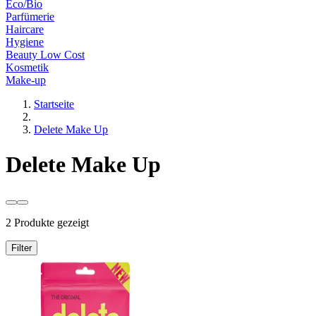
Eco/Bio
Parfümerie
Haircare
Hygiene
Beauty Low Cost
Kosmetik
Make-up
Startseite
Delete Make Up
Delete Make Up
2 Produkte gezeigt
Filter