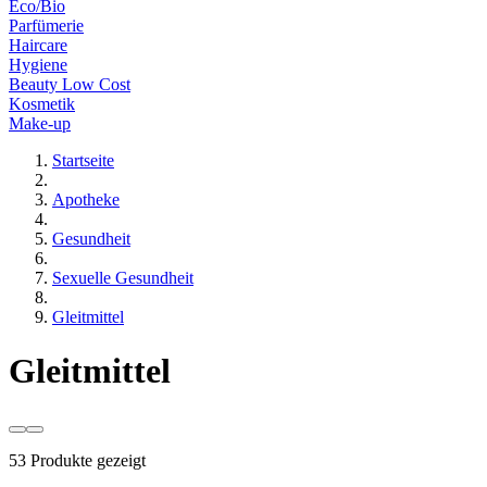
Eco/Bio
Parfümerie
Haircare
Hygiene
Beauty Low Cost
Kosmetik
Make-up
Startseite
Apotheke
Gesundheit
Sexuelle Gesundheit
Gleitmittel
Gleitmittel
53 Produkte gezeigt