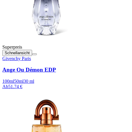
Superpreis
Schnellansicht
Givenchy Paris
Ange Ou Démon EDP
100ml
50ml
30 ml
Ab
51.74 €