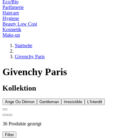
Eco/Bio
Parfümerie
Haircare
Hygiene
Beauty Low Cost
Kosmetik
Make-up
Startseite
Givenchy Paris
Givenchy Paris
Kollektion
Ange Ou Démon
Gentleman
Irresistible
L'Interdit
36 Produkte gezeigt
Filter