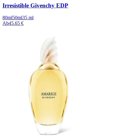
Irresistible Givenchy EDP
80ml
50ml
35 ml
Ab
45.65 €