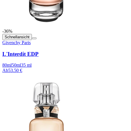
-36%
Schnellansicht
Givenchy Paris
L'Interdit EDP
80ml
50ml
35 ml
Ab
53.50 €