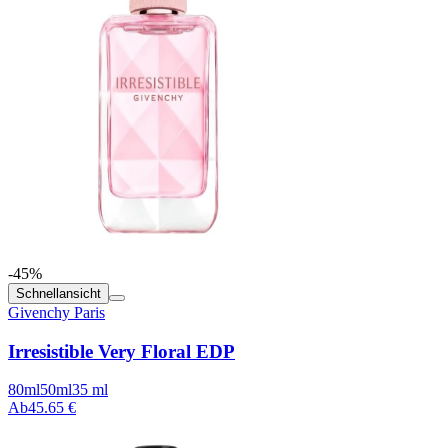
-45%
Schnellansicht
Givenchy Paris
Irresistible Very Floral EDP
80ml
50ml
35 ml
Ab
45.65 €