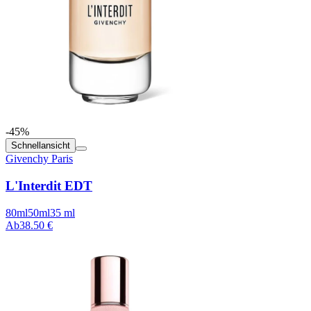
-45%
Schnellansicht
Givenchy Paris
L'Interdit EDT
80ml
50ml
35 ml
Ab
38.50 €