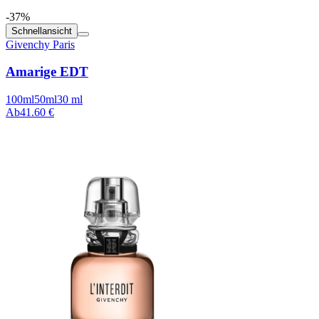
-37%
Schnellansicht
Givenchy Paris
Amarige EDT
100ml
50ml
30 ml
Ab
41.60 €