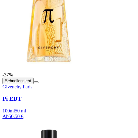
-37%
Schnellansicht
Givenchy Paris
Pi EDT
100ml
50 ml
Ab
50.50 €