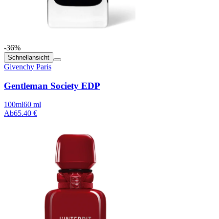
-36%
Schnellansicht
Givenchy Paris
Gentleman Society EDP
100ml
60 ml
Ab
65.40 €