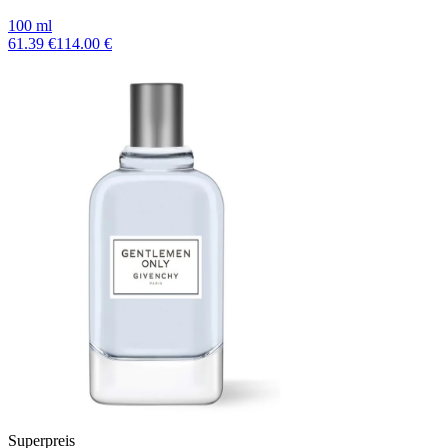
100 ml
61.39 €
114.00 €
Superpreis