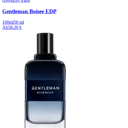
Givenchy Paris
Gentleman Boisee EDP
100ml
50 ml
Ab
58.20 €