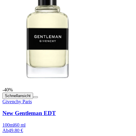
-40%
Schnellansicht
Givenchy Paris
New Gentleman EDT
100ml
60 ml
Ab
49.80 €