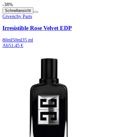
-38%
Schnellansicht
Givenchy Paris
Irresistible Rose Velvet EDP
80ml
50ml
35 ml
Ab
51.45 €