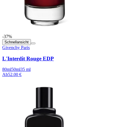
-37%
Schnellansicht
Givenchy Paris
L'Interdit Rouge EDP
80ml
50ml
35 ml
Ab
52.00 €