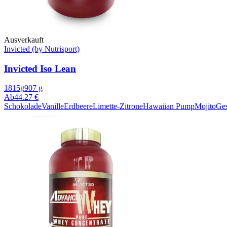
Ausverkauft
Invicted (by Nutrisport)
Invicted Iso Lean
1815g
907 g
Ab
44.27 €
Schokolade
Vanille
Erdbeere
Limette-Zitrone
Hawaiian Pump
Mojito
Ges