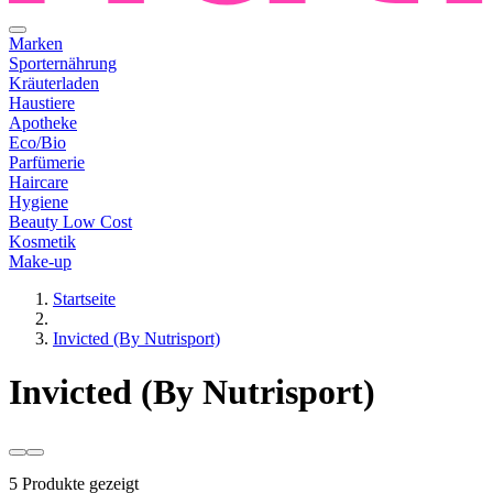
Marken
Sporternährung
Kräuterladen
Haustiere
Apotheke
Eco/Bio
Parfümerie
Haircare
Hygiene
Beauty Low Cost
Kosmetik
Make-up
Startseite
Invicted (By Nutrisport)
Invicted (By Nutrisport)
5 Produkte gezeigt