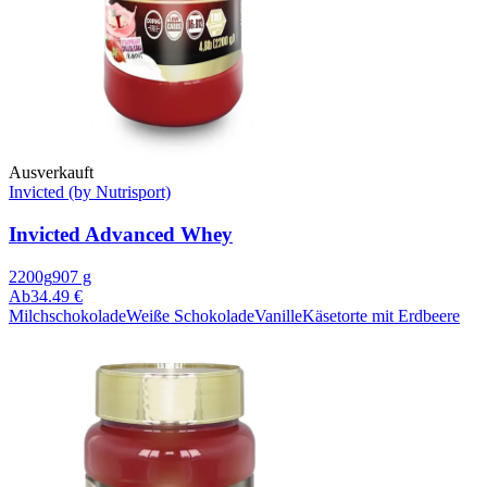
Ausverkauft
Invicted (by Nutrisport)
Invicted Advanced Whey
2200g
907 g
Ab
34.49 €
Milchschokolade
Weiße Schokolade
Vanille
Käsetorte mit Erdbeere