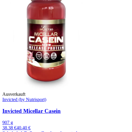
Ausverkauft
Invicted (by Nutrisport)
Invicted Micellar Casein
907 g
38.38 €
40.40 €