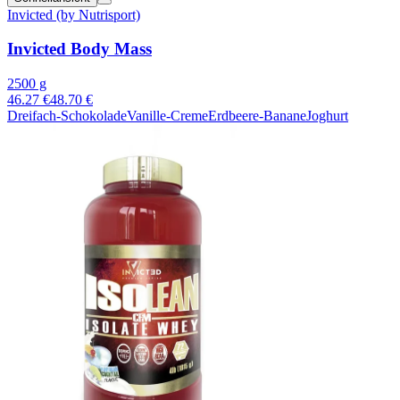
Invicted (by Nutrisport)
Invicted Body Mass
2500 g
46.27 €
48.70 €
Dreifach-Schokolade
Vanille-Creme
Erdbeere-Banane
Joghurt