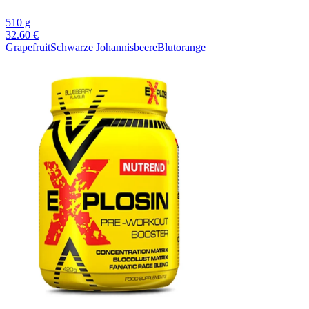
510 g
32.60 €
Grapefruit
Schwarze Johannisbeere
Blutorange