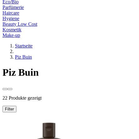
Eco/Bio
Parfümerie
Haircare
Hygiene
Beauty Low Cost
Kosmetik
Make-up
Startseite
Piz Buin
Piz Buin
22 Produkte gezeigt
Filter