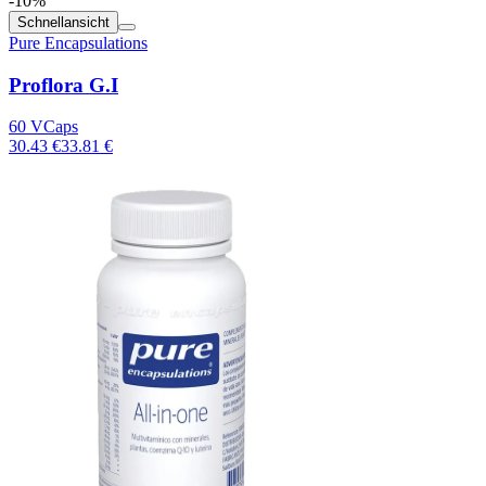
-10%
Schnellansicht
Pure Encapsulations
Proflora G.I
60 VCaps
30.43 €
33.81 €