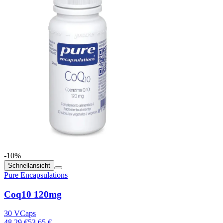
-10%
Schnellansicht
Pure Encapsulations
Coq10 120mg
30 VCaps
48.29 €
53.65 €