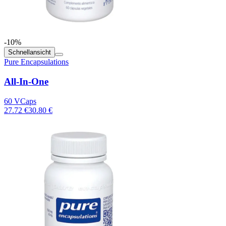
-10%
Schnellansicht
Pure Encapsulations
All-In-One
60 VCaps
27.72 €
30.80 €