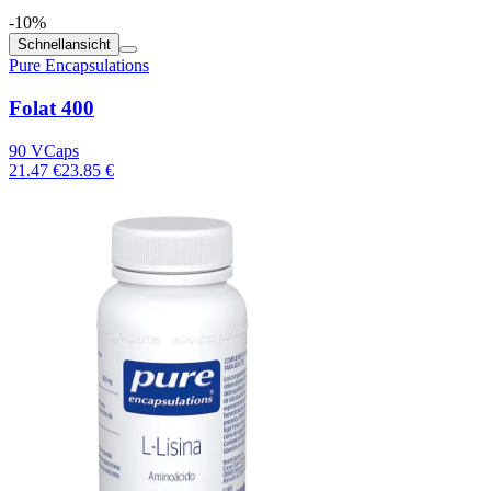
-10%
Schnellansicht
Pure Encapsulations
Folat 400
90 VCaps
21.47 €
23.85 €