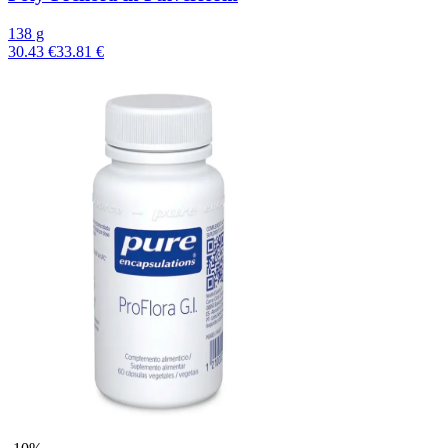
138 g
30.43 €
33.81 €