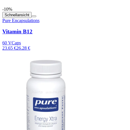
-10%
Schnellansicht
Pure Encapsulations
Vitamin B12
60 VCaps
23.65 €
26.28 €