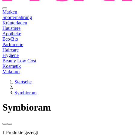
Marken
Sporternährung
Kräuterladen
Haustiere
Apotheke
Eco/Bio
Parfümerie
Haircare
Hygiene
Beauty Low Cost
Kosmetik
Make-up
Startseite
Symbioram
Symbioram
1 Produkte gezeigt