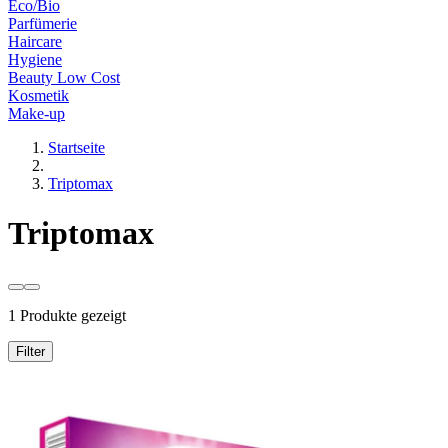
Eco/Bio
Parfümerie
Haircare
Hygiene
Beauty Low Cost
Kosmetik
Make-up
Startseite
Triptomax
Triptomax
1 Produkte gezeigt
Filter