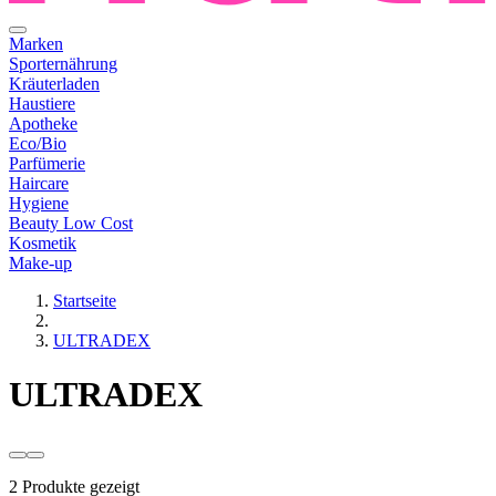
Marken
Sporternährung
Kräuterladen
Haustiere
Apotheke
Eco/Bio
Parfümerie
Haircare
Hygiene
Beauty Low Cost
Kosmetik
Make-up
Startseite
ULTRADEX
ULTRADEX
2 Produkte gezeigt