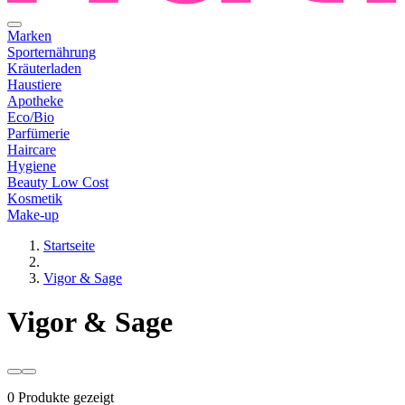
Marken
Sporternährung
Kräuterladen
Haustiere
Apotheke
Eco/Bio
Parfümerie
Haircare
Hygiene
Beauty Low Cost
Kosmetik
Make-up
Startseite
Vigor & Sage
Vigor & Sage
0 Produkte gezeigt