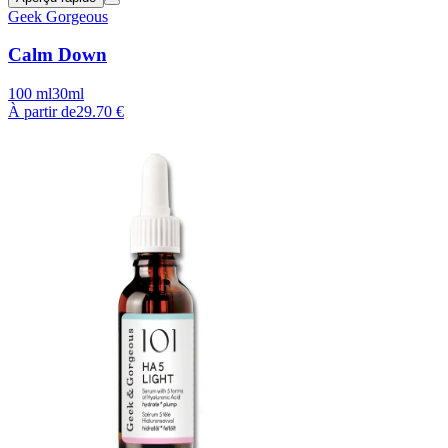
Geek Gorgeous
Calm Down
100 ml
30ml
À partir de
29.70 €