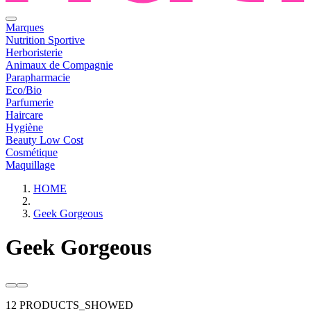
Marques
Nutrition Sportive
Herboristerie
Animaux de Compagnie
Parapharmacie
Eco/Bio
Parfumerie
Haircare
Hygiène
Beauty Low Cost
Cosmétique
Maquillage
HOME
Geek Gorgeous
Geek Gorgeous
12 PRODUCTS_SHOWED