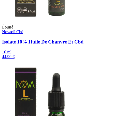
Épuisé
Novaoil Cbd
Isolate 10% Huile De Chanvre Et Cbd
10 ml
44.90 €