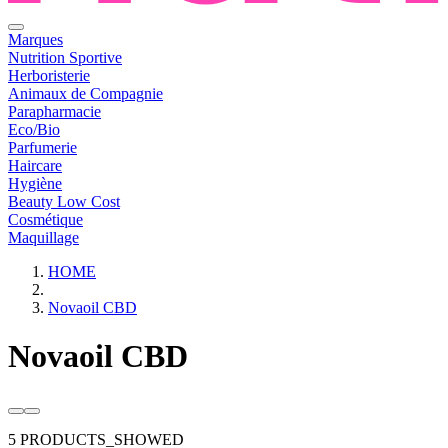
Marques
Nutrition Sportive
Herboristerie
Animaux de Compagnie
Parapharmacie
Eco/Bio
Parfumerie
Haircare
Hygiène
Beauty Low Cost
Cosmétique
Maquillage
HOME
Novaoil CBD
Novaoil CBD
5 PRODUCTS_SHOWED