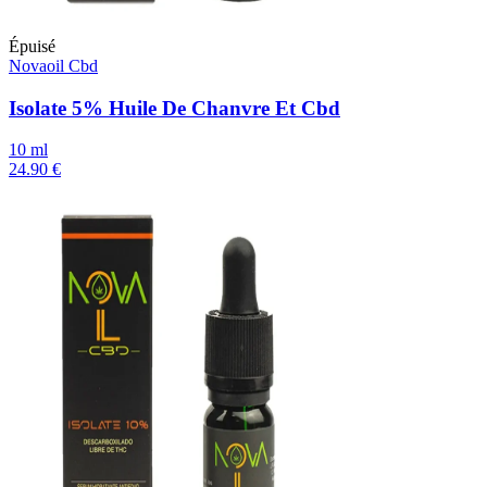
Épuisé
Novaoil Cbd
Isolate 5% Huile De Chanvre Et Cbd
10 ml
24.90 €