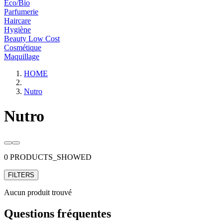
Eco/Bio
Parfumerie
Haircare
Hygiène
Beauty Low Cost
Cosmétique
Maquillage
HOME
Nutro
Nutro
0 PRODUCTS_SHOWED
FILTERS
Aucun produit trouvé
Questions fréquentes