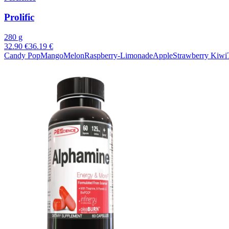
Prolific
280 g
32.90 €
36.19 €
Candy Pop
Mango
Melon
Raspberry-Limonade
Apple
Strawberry Kiwi