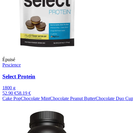
Épuisé
Pescience
Select Protein
1800 g
52.90 €
58.19 €
Cake Pop
Chocolate Mint
Chocolate Peanut Butter
Chocolate Duo Cu