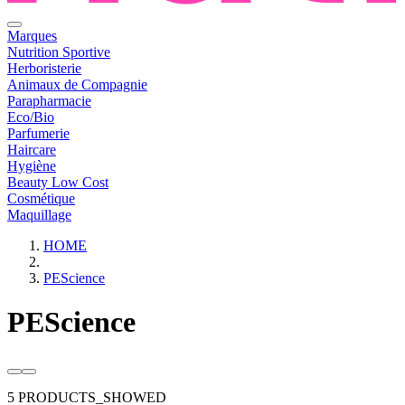
Marques
Nutrition Sportive
Herboristerie
Animaux de Compagnie
Parapharmacie
Eco/Bio
Parfumerie
Haircare
Hygiène
Beauty Low Cost
Cosmétique
Maquillage
HOME
PEScience
PEScience
5 PRODUCTS_SHOWED