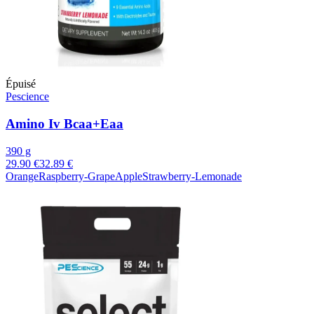
Épuisé
Pescience
Amino Iv Bcaa+Eaa
390 g
29.90 €
32.89 €
Orange
Raspberry-Grape
Apple
Strawberry-Lemonade