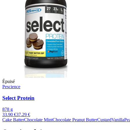
Épuisé
Pescience
Select Protein
878 g
33.90 €
37.29 €
Cake Batter
Chocolate Mint
Chocolate Peanut Butter
Custard
Vanilla
Pe