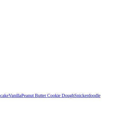
pcake
Vanilla
Peanut Butter Cookie Dough
Snickerdoodle