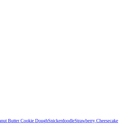
anut Butter Cookie Dough
Snickerdoodle
Strawberry Cheesecake