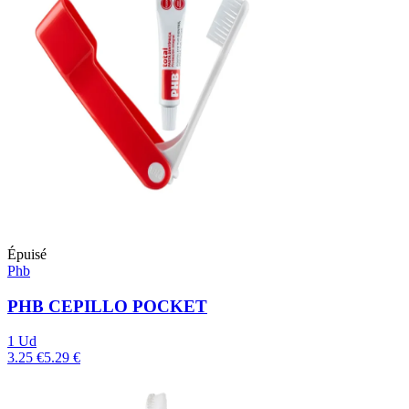
Épuisé
Phb
PHB CEPILLO POCKET
1 Ud
3.25 €
5.29 €