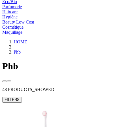
Eco/Bio
Parfumerie
Haircare
Hygiène
Beauty Low Cost
Cosmétique
Maquillage
HOME
Phb
Phb
48 PRODUCTS_SHOWED
FILTERS