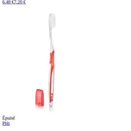
6.48 €
7.20 €
Épuisé
Phb