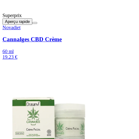
Superprix
Aperçu rapide
Novadiet
Cannalges CBD Crème
60 ml
19.23 €