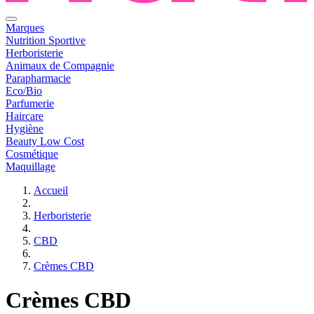
Marques
Nutrition Sportive
Herboristerie
Animaux de Compagnie
Parapharmacie
Eco/Bio
Parfumerie
Haircare
Hygiène
Beauty Low Cost
Cosmétique
Maquillage
Accueil
Herboristerie
CBD
Crèmes CBD
Crèmes CBD