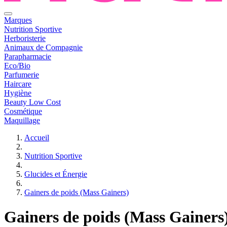
Marques
Nutrition Sportive
Herboristerie
Animaux de Compagnie
Parapharmacie
Eco/Bio
Parfumerie
Haircare
Hygiène
Beauty Low Cost
Cosmétique
Maquillage
Accueil
Nutrition Sportive
Glucides et Énergie
Gainers de poids (Mass Gainers)
Gainers de poids (Mass Gainers