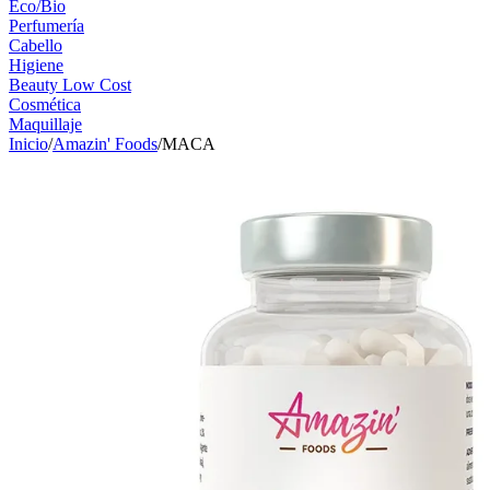
Eco/Bio
Perfumería
Cabello
Higiene
Beauty Low Cost
Cosmética
Maquillaje
Inicio
/
Amazin' Foods
/
MACA