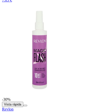
7.65 €
-30%
Vista rápida
Revlon