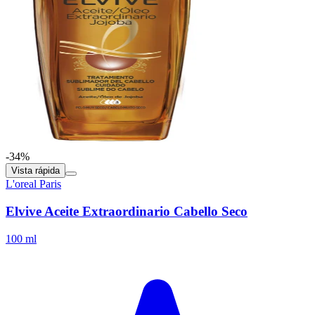
-34%
Vista rápida
L'oreal Paris
Elvive Aceite Extraordinario Cabello Seco
100 ml