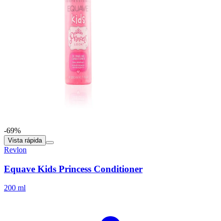
-69%
Vista rápida
Revlon
Equave Kids Princess Conditioner
200 ml