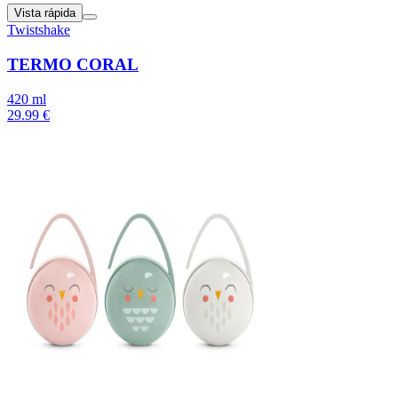
Vista rápida
Twistshake
TERMO CORAL
420 ml
29.99 €