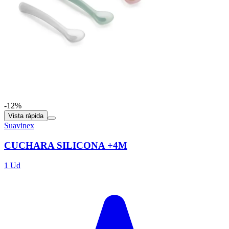
-12%
Vista rápida
Suavinex
CUCHARA SILICONA +4M
1 Ud