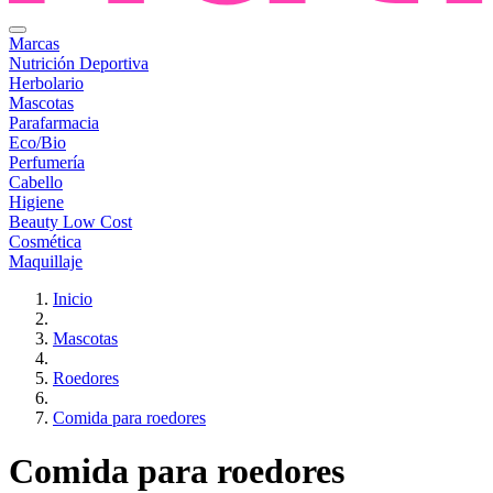
Marcas
Nutrición Deportiva
Herbolario
Mascotas
Parafarmacia
Eco/Bio
Perfumería
Cabello
Higiene
Beauty Low Cost
Cosmética
Maquillaje
Inicio
Mascotas
Roedores
Comida para roedores
Comida para roedores