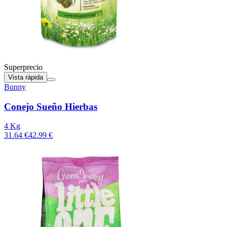
Superprecio
Vista rápida
Bunny
Conejo Sueño Hierbas
4 Kg
31.64 €
42.99 €