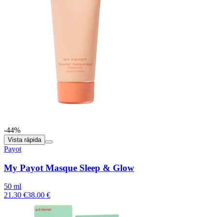
-44%
Vista rápida
Payot
My Payot Masque Sleep & Glow
50 ml
21.30 €
38.00 €