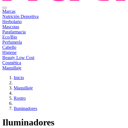
Marcas
Nutrición Deportiva
Herbolario
Mascotas
Parafarmacia
Eco/Bio
Perfumería
Cabello
Higiene
Beauty Low Cost
Cosmética
Maquillaje
Inicio
Maquillaje
Rostro
Iluminadores
Iluminadores