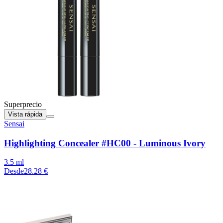
Superprecio
Vista rápida
Sensai
Highlighting Concealer #HC00 - Luminous Ivory
3.5 ml
Desde
28.28 €