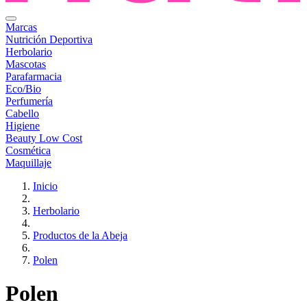
Marcas
Nutrición Deportiva
Herbolario
Mascotas
Parafarmacia
Eco/Bio
Perfumería
Cabello
Higiene
Beauty Low Cost
Cosmética
Maquillaje
Inicio
Herbolario
Productos de la Abeja
Polen
Polen