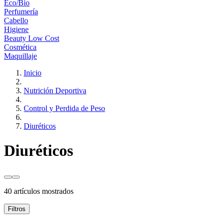
Eco/Bio
Perfumería
Cabello
Higiene
Beauty Low Cost
Cosmética
Maquillaje
Inicio
Nutrición Deportiva
Control y Perdida de Peso
Diuréticos
Diuréticos
40 artículos mostrados
Filtros