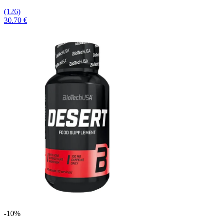
(126)
30.70 €
-10%