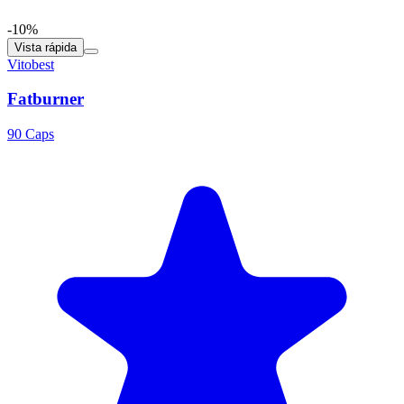
-10%
Vista rápida
Vitobest
Fatburner
90 Caps