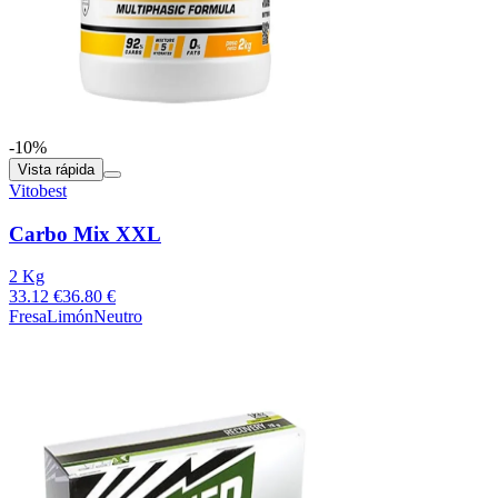
-10%
Vista rápida
Vitobest
Carbo Mix XXL
2 Kg
33.12 €
36.80 €
Fresa
Limón
Neutro