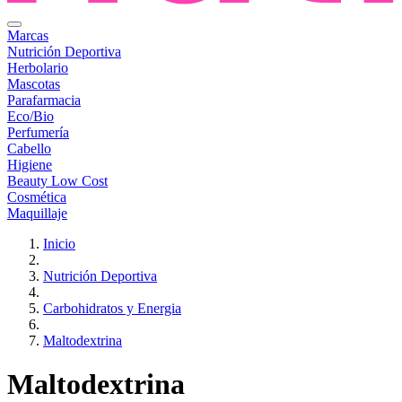
Marcas
Nutrición Deportiva
Herbolario
Mascotas
Parafarmacia
Eco/Bio
Perfumería
Cabello
Higiene
Beauty Low Cost
Cosmética
Maquillaje
Inicio
Nutrición Deportiva
Carbohidratos y Energia
Maltodextrina
Maltodextrina