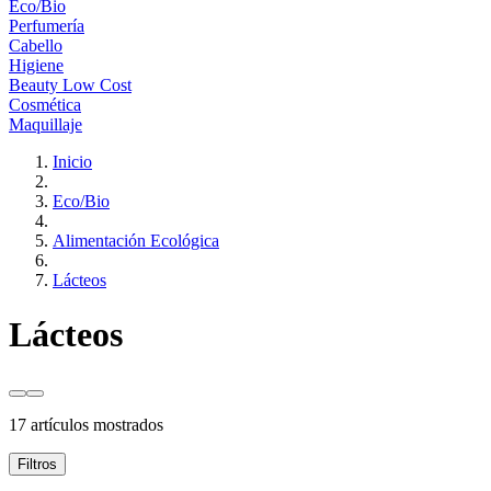
Eco/Bio
Perfumería
Cabello
Higiene
Beauty Low Cost
Cosmética
Maquillaje
Inicio
Eco/Bio
Alimentación Ecológica
Lácteos
Lácteos
17 artículos mostrados
Filtros