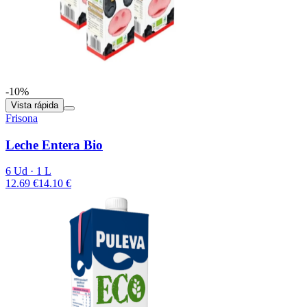
-10%
Vista rápida
Frisona
Leche Entera Bio
6 Ud · 1 L
12.69 €
14.10 €