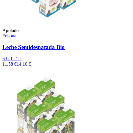
Agotado
Frisona
Leche Semidesnatada Bio
6 Ud · 1 L
11.58 €
14.10 €