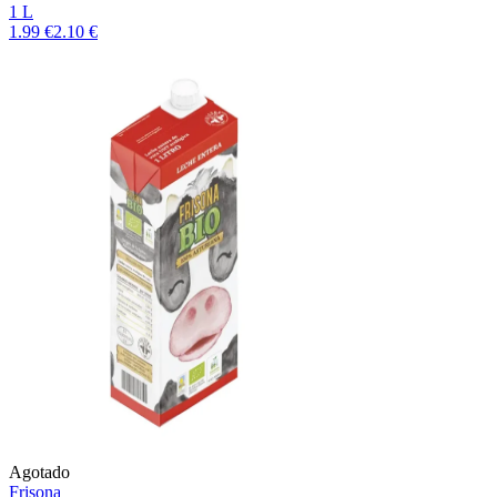
1 L
1.99 €
2.10 €
Agotado
Frisona