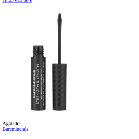
18.65 €
23.00 €
Agotado
Bareminerals