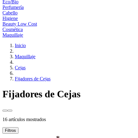
Eco/Bio
Perfumería
Cabello
Higiene
Beauty Low Cost
Cosmética
Maquillaje
Inicio
Maquillaje
Cejas
Fijadores de Cejas
Fijadores de Cejas
16 artículos mostrados
Filtros