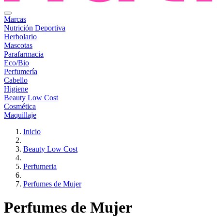
Marcas
Nutrición Deportiva
Herbolario
Mascotas
Parafarmacia
Eco/Bio
Perfumería
Cabello
Higiene
Beauty Low Cost
Cosmética
Maquillaje
Inicio
Beauty Low Cost
Perfumeria
Perfumes de Mujer
Perfumes de Mujer