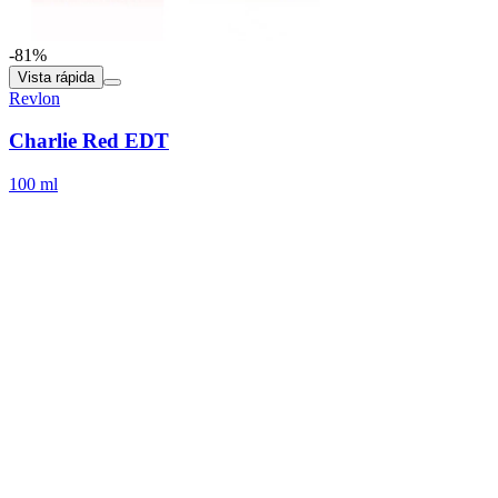
-81%
Vista rápida
Revlon
Charlie Red EDT
100 ml