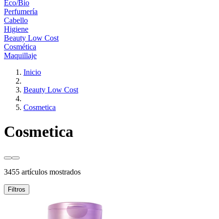
Eco/Bio
Perfumería
Cabello
Higiene
Beauty Low Cost
Cosmética
Maquillaje
Inicio
Beauty Low Cost
Cosmetica
Cosmetica
3455 artículos mostrados
Filtros