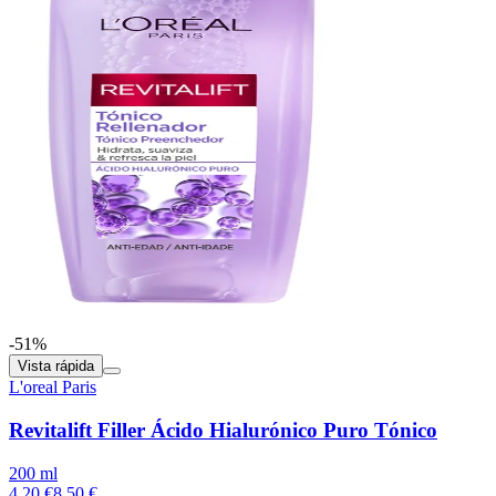
-51%
Vista rápida
L'oreal Paris
Revitalift Filler Ácido Hialurónico Puro Tónico
200 ml
4.20 €
8.50 €