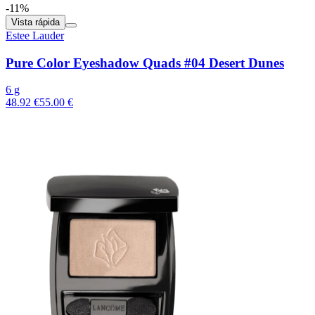
-11%
Vista rápida
Estee Lauder
Pure Color Eyeshadow Quads #04 Desert Dunes
6 g
48.92 €
55.00 €