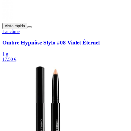
Vista rápida
Lancôme
Ombre Hypnôse Stylo #08 Violet Éternel
1 g
17.50 €