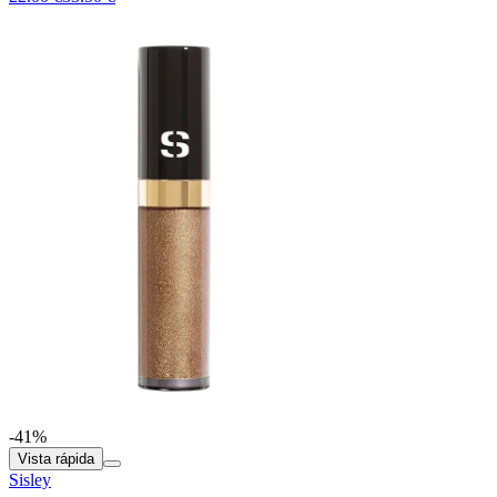
-41%
Vista rápida
Sisley