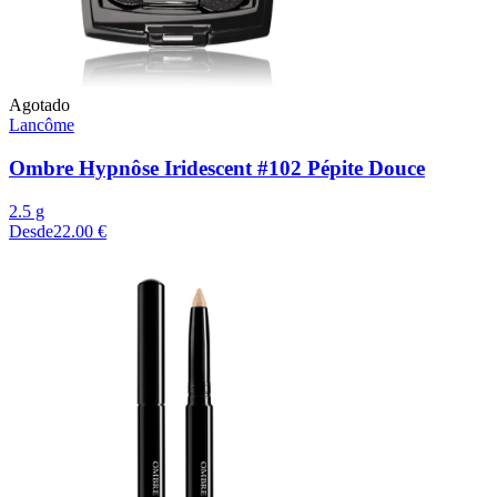
Agotado
Lancôme
Ombre Hypnôse Iridescent #102 Pépite Douce
2.5 g
Desde
22.00 €