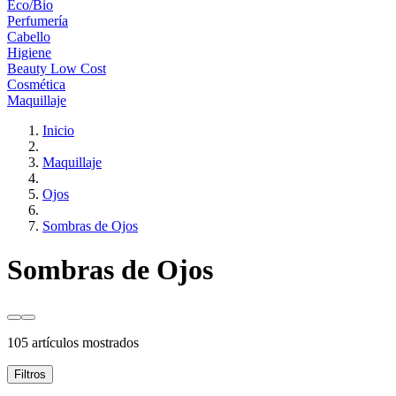
Eco/Bio
Perfumería
Cabello
Higiene
Beauty Low Cost
Cosmética
Maquillaje
Inicio
Maquillaje
Ojos
Sombras de Ojos
Sombras de Ojos
105 artículos mostrados
Filtros