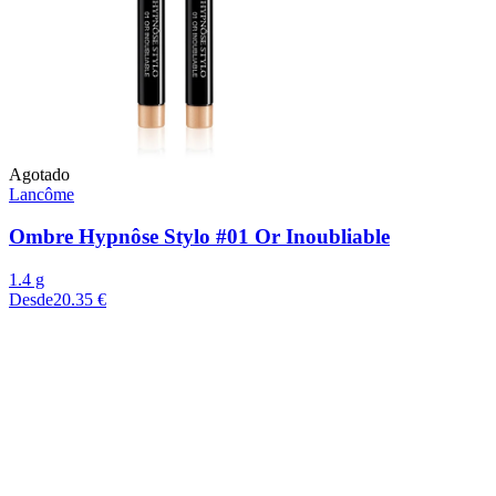
Agotado
Lancôme
Ombre Hypnôse Stylo #01 Or Inoubliable
1.4 g
Desde
20.35 €