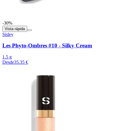
-30%
Vista rápida
Sisley
Les Phyto-Ombres #10 - Silky Cream
1.5 g
Desde
35.35 €