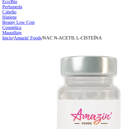
Eco/Bio
Perfumería
Cabello
Higiene
Beauty Low Cost
Cosmética
Maquillaje
Inicio
/
Amazin' Foods
/
NAC N-ACETIL L-CISTEÍNA