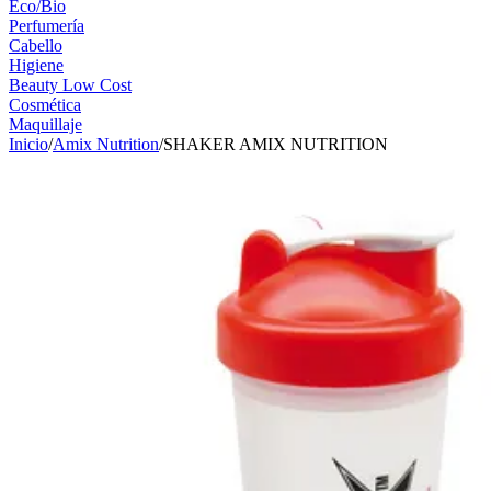
Eco/Bio
Perfumería
Cabello
Higiene
Beauty Low Cost
Cosmética
Maquillaje
Inicio
/
Amix Nutrition
/
SHAKER AMIX NUTRITION