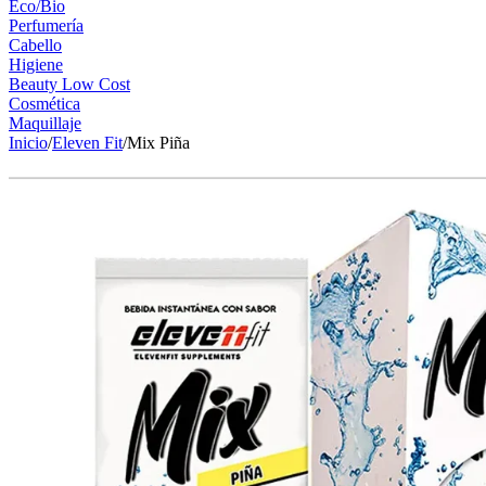
Eco/Bio
Perfumería
Cabello
Higiene
Beauty Low Cost
Cosmética
Maquillaje
Inicio
/
Eleven Fit
/
Mix Piña