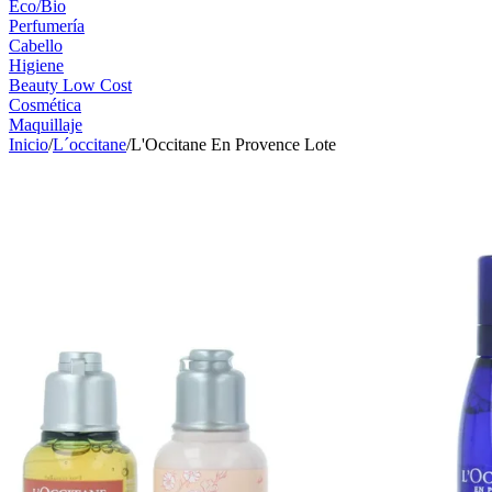
Eco/Bio
Perfumería
Cabello
Higiene
Beauty Low Cost
Cosmética
Maquillaje
Inicio
/
L´occitane
/
L'Occitane En Provence Lote