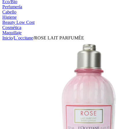
Eco/Bio
Perfumería
Cabello
Higiene
Beauty Low Cost
Cosmética
Maquillaje
Inicio
/
L´occitane
/
ROSE LAIT PARFUMÉE