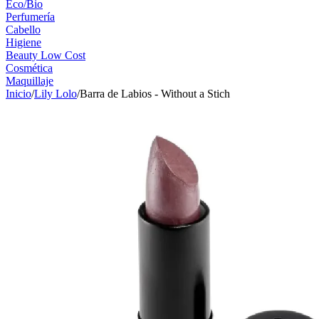
Eco/Bio
Perfumería
Cabello
Higiene
Beauty Low Cost
Cosmética
Maquillaje
Inicio
/
Lily Lolo
/
Barra de Labios - Without a Stich