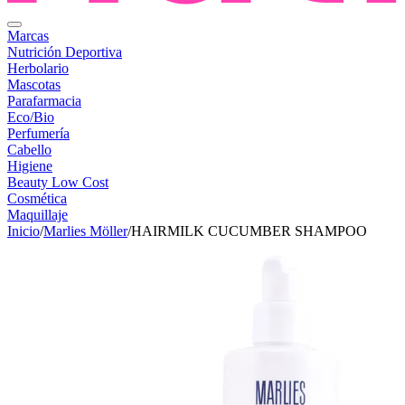
Marcas
Nutrición Deportiva
Herbolario
Mascotas
Parafarmacia
Eco/Bio
Perfumería
Cabello
Higiene
Beauty Low Cost
Cosmética
Maquillaje
Inicio
/
Marlies Möller
/
HAIRMILK CUCUMBER SHAMPOO