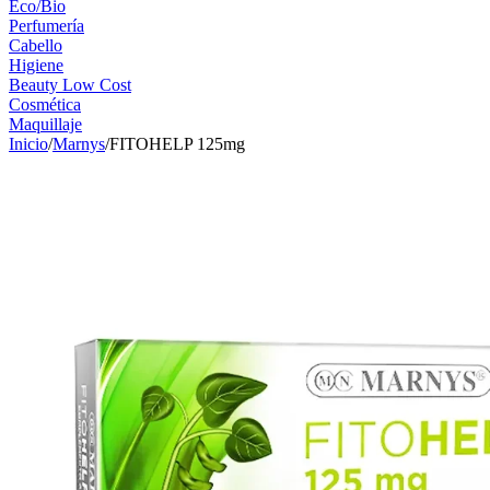
Eco/Bio
Perfumería
Cabello
Higiene
Beauty Low Cost
Cosmética
Maquillaje
Inicio
/
Marnys
/
FITOHELP 125mg