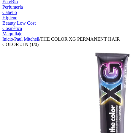
Eco/Bio
Perfumería
Cabello
Higiene
Beauty Low Cost
Cosmética
Maquillaje
Inicio
/
Paul Mitchell
/
THE COLOR XG PERMANENT HAIR
COLOR #1N (1/0)