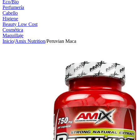
Eco/Bio
Perfumería
Cabello
Higiene
Beauty Low Cost
Cosmética
Maquillaje
Inicio
/
Amix Nutrition
/
Peruvian Maca