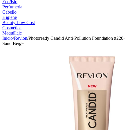
Eco/Bio
Perfumería
Cabello
Higiene
Beauty Low Cost
Cosmética
Maquillaje
Inicio
/
Revlon
/
Photoready Candid Anti-Pollution Foundation #220-
Sand Beige