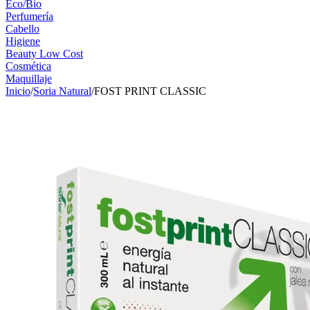
Eco/Bio
Perfumería
Cabello
Higiene
Beauty Low Cost
Cosmética
Maquillaje
Inicio
/
Soria Natural
/
FOST PRINT CLASSIC