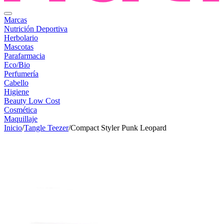
Marcas
Nutrición Deportiva
Herbolario
Mascotas
Parafarmacia
Eco/Bio
Perfumería
Cabello
Higiene
Beauty Low Cost
Cosmética
Maquillaje
Inicio
/
Tangle Teezer
/
Compact Styler Punk Leopard