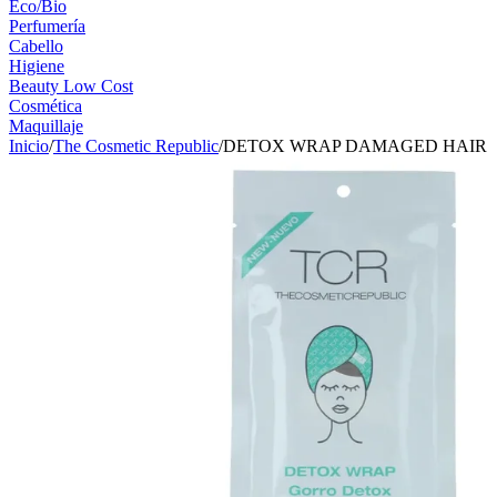
Eco/Bio
Perfumería
Cabello
Higiene
Beauty Low Cost
Cosmética
Maquillaje
Inicio
/
The Cosmetic Republic
/
DETOX WRAP DAMAGED HAIR