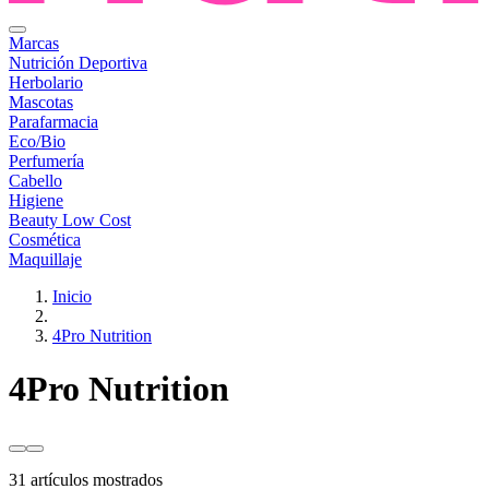
Marcas
Nutrición Deportiva
Herbolario
Mascotas
Parafarmacia
Eco/Bio
Perfumería
Cabello
Higiene
Beauty Low Cost
Cosmética
Maquillaje
Inicio
4Pro Nutrition
4Pro Nutrition
31 artículos mostrados